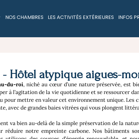
NOS CHAMBRES
LES ACTIVITÉS EXTÉRIEURES
INFOS P
Hôtel atypique aigues-morte
au-du-roi
, niché au cœur d’une nature préservée, est bie
per à l’agitation de la vie quotidienne et se ressourcer d
nçu pour mettre en valeur cet environnement unique. Les
e, avec de grandes baies vitrées qui vous plongent littér
nt va bien au-delà de la simple préservation de la natur
ur réduire notre empreinte carbone. Nos bâtiments so
s utilisons des sources d’énergie renouvelable, et no