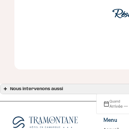
Rése
Nous intervenons aussi
Hôtel atypique aigues-mortes, le grau-du-roi
Hôtel atypique aix-en-provence
Quand
Hôtel atypique arles, saint-rémy-de-provence
Arrivée —
Hôtel atypique aux saintes-maries-de-la-mer
Hôtel atypique en camargue
Hôtel atypique marseille
Menu
Hôtel atypique nîmes
Hôtel atypique petite camargue