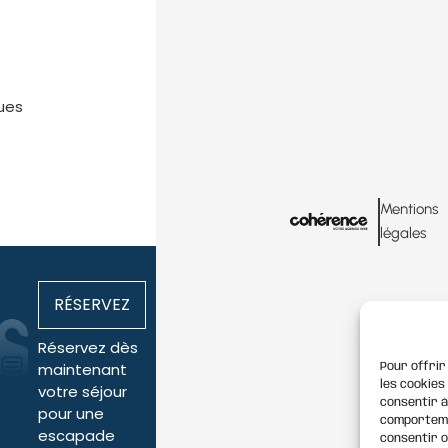
ques
Mentions
légales
RÉSERVEZ
Réservez dès
maintenant
Pour offrir
les cookies
votre séjour
consentir à
pour une
comportemen
escapade
consentir o